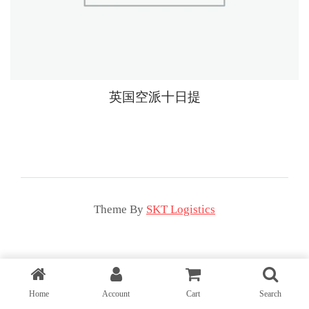
英国空派十日提
Theme By
SKT Logistics
Home
Account
Cart
Search